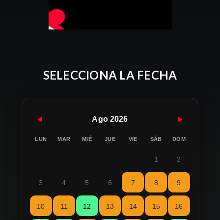
SELECCIONA LA FECHA
Ago 2026
LUN
MAR
MIÉ
JUE
VIE
SÁB
DOM
1
2
3
4
5
6
7
8
9
10
11
12
13
14
15
16