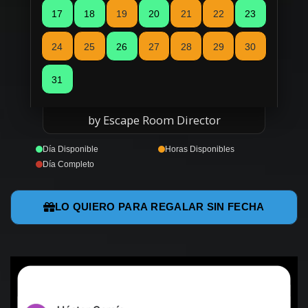
17
18
19
20
21
22
23
24
25
26
27
28
29
30
31
by Escape Room Director
Día Disponible
Horas Disponibles
Día Completo
LO QUIERO PARA REGALAR SIN FECHA