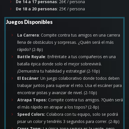
De 14 a 17 personas
: 26€ / persona
De 18 a 20 personas
: 25€ / persona
Juegos Disponibles
La Carrera
: Compite contra tus amigos en una carrera
llena de obstáculos y sorpresas. ¿Quién será el más
rápido? (2-8p)
Battle Royale
: Enfréntate a tus compañeros en una
batalla épica donde solo el mejor sobrevivirá.
¡Demuestra tu habilidad y estrategia! (2-10p)
El Escáner
: Un juego colaborativo donde todos deben
trabajar juntos para superar el reto. Usa el escáner para
encontrar pistas y avanzar de nivel. (2-10p)
Atrapa Topos:
Compite contra tus amigos. ?Quién será
el más rápido en atrapar a los topos? (2-8p)
Speed Colors:
Colabora con tu equipo, solo se podrá
pisar un color y tendréis 3 segundos para correr. (2-8p)
Cross Zone:
La única zona segura es la verde, pero