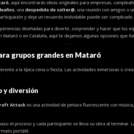
taró
, aquí encontrarás ideas originales para empresas, cumplea
leaños
, una
despedida de solter@
, una reunión con amigos o 
articipación y deje un recuerdo inolvidable puede ser complicado.
riencias diseñadas para divertir, sorprender y hacer que los equ
en Mataró o en Cataluña, aquí te dejamos algunas opciones que f
para grupos grandes en Mataró
nte a la típica cena o fiesta. Las actividades inmersivas o cre
.
o y diversión
raft Attack
es una actividad de pintura fluorescente con músic
 paso el proceso y cada participante se lleva su obra al terminar.
rmato portátil.