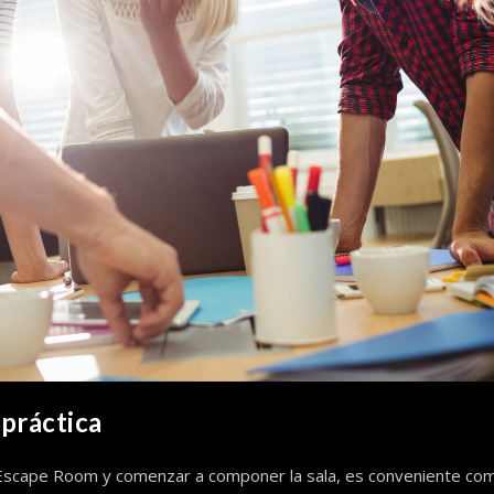
 práctica
l Escape Room y comenzar a componer la sala, es conveniente co