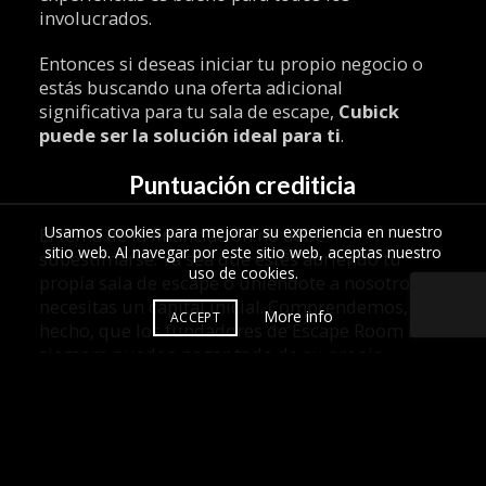
involucrados.
Entonces si deseas iniciar tu propio negocio o
estás buscando una oferta adicional
significativa para tu sala de escape,
Cubick
puede ser la solución ideal para ti
.
Puntuación crediticia
Usamos cookies para mejorar su experiencia en nuestro
El tema de la financiación no debe
sitio web. Al navegar por este sitio web, aceptas nuestro
subestimarse. Ya sea que estés abriendo tu
uso de
cookies
.
propia sala de escape o uniéndote a nosotros,
necesitas un capital inicial. Comprendemos, de
More info
ACCEPT
hecho, que los fundadores de Escape Room no
siempre pueden pagar todo de su propio
bolsillo.
En escenarios como este,
solicitar un préstamo
es una opción a considerar
. Aunque existen
numerosas plataformas para las solicitudes de